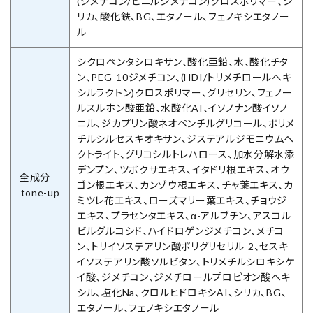
(ジメチコン/ビニルジメチコン)クロスポリマー、シ
リカ、酸化鉄、BG、エタノール、フェノキシエタノー
ル
シクロペンタシロキサン、酸化亜鉛、水、酸化チタ
ン、PEG-10ジメチコン、(HDI/トリメチロールへキ
シルラクトン)クロスポリマー、グリセリン、フェノー
ルスルホン酸亜鉛、水酸化AI、イソノナン酸イソノ
ニル、ジカプリン酸ネオペンチルグリコール、ポリメ
チルシルセスキオキサン、ジステアルジモニウムヘ
クトライト、グリコシルトレハロース、加水分解水添
デンプン、ツボクサエキス、イタドリ根エキス、オウ
全成分
ゴン根エキス、カンゾウ根エキス、チャ葉エキス、カ
tone-up
ミツレ花エキス、ローズマリー葉エキス、チョウジ
エキス、プラセンタエキス、α-アルブチン、アスコル
ビルグルコシド、ハイドロゲンジメチコン、メチコ
ン、トリイソステアリン酸ポリグリセリル-2、セスキ
イソステアリン酸ソルビタン、トリメチルシロキシケ
イ酸、ジメチコン、ジメチロールプロピオン酸ヘキ
シル、塩化Na、クロルヒドロキシAI、シリカ、BG、
エタノール、フェノキシエタノール