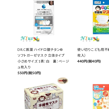
DR.C医薬 ハイドロ銀チタン®
使い切りこども用不
ソフトガーゼマスク 立体タイプ
枚入）
小さめサイズ 1表：白 裏：ベージ
440円(税40円)
ュ枚入り
550円(税50円)
favorite