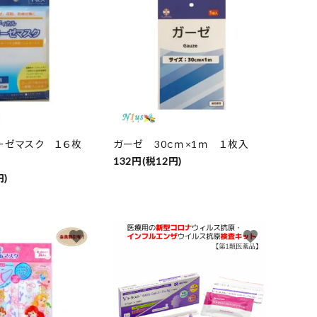
ーゼマスク １６枚
ガーゼ 30ｃｍ×1ｍ １枚入
132円(税12円)
円)
favorite
favorite