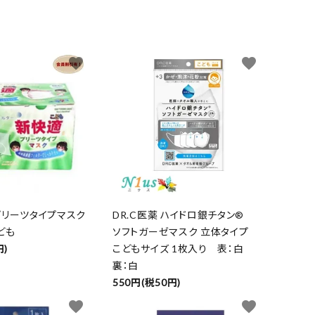
favorite
favorite
リーツタイプマスク
DR.C医薬 ハイドロ銀チタン®
ども
ソフトガーゼマスク 立体タイプ
円)
こどもサイズ 1枚入り 表：白
裏：白
550円(税50円)
favorite
favorite