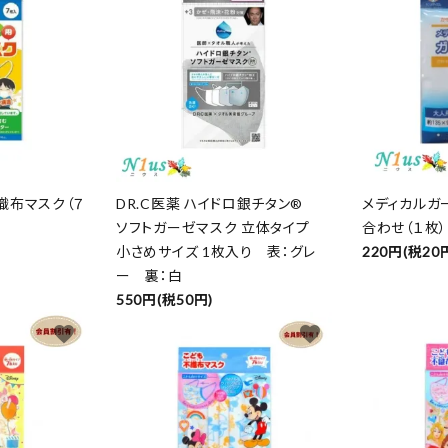
織布マスク（７
DR.C医薬 ハイドロ銀チタン®
メディカルガ
ソフトガーゼマスク 立体タイプ
合わせ（１枚）
小さめサイズ 1枚入り 表：グレ
220円(税20
ー 裏：白
550円(税50円)
favorite
favorite