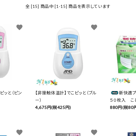
全 [15] 商品中 [1-15] 商品を表示しています
favorite
favorite
ピッと（ピン
【非接触体温計】でこピッと（ブル
新快適プ
ー）
５０枚入 こ
4,675円(税425円)
880円(税80
favorite
favorite