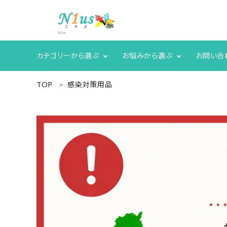
カテゴリーから選ぶ
お悩みから選ぶ
お問い合
ACCOUNT MENU
TOP
感染対策用品
ようこそ ゲスト 様
meeting_room
person
ログイン
新規会員登録
search
人気商品
カテゴリーから探す
グループ