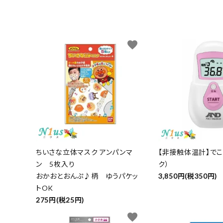
favorite
ちいさな立体マスク アンパンマ
【非接触体温計】でこ
ン 5枚入り
ク）
おかおとおんぷ♪柄 ゆうパケッ
3,850円(税350円)
トOK
275円(税25円)
favorite