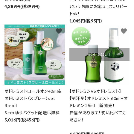
4,389円(税399円)
というお声にお応えして。リピー
トok！
1,045円(税95円)
favorite
favorite
SOLD OUT
オドレミストロールオン40ml＆
【オドレミンVSオドレミスト】
オドレミスト（スプレー）set
【制汗剤】オドレミスト 60ml+オ
Ro-od
ドレミン 25ml 新発売！
5ｃｍゆうパケット配送は無料
自信があります！使い比べてく
5,016円(税456円)
ださい！