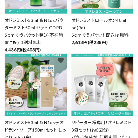
オドレミスト53ml ＆ N1usパウ
オドレミストロールオン40ml
ダーミスト50ml セット ODPD
od(Ro)
5ｃｍゆうパケット発送(不在時
5ｃｍゆうパケット配送は無料
置き配)は送料無料
2,613円(税238円)
4,436円(税403円)
favorite
favorite
オドレミスト53ml ＆ N1usデオ
リピーター様専用！オドレミスト
ドラントソープ150ml セット しっ
3包セット(約6回分)
とり odds(白)
パウチ包装が、何回も買いたい