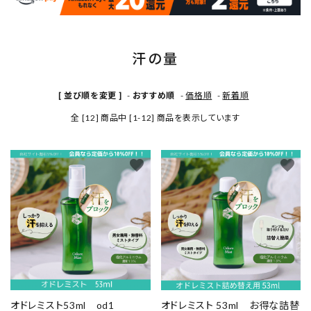
INFORMATION
汗の量
[ 並び順を変更 ]
-
おすすめ順
-
価格順
-
新着順
全 [12] 商品中 [1-12] 商品を表示しています
favorite
favorite
オドレミスト53ml od1
オドレミスト 53ml お得な詰替