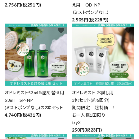
2,756円(税251円)
え用 OD-NP
（ミストポンプなし）
2,505円(税228円)
favorite
favorite
オドレミスト53ml＆詰め替え用
オドレミスト お試し用
53ml SP-NP
3包セット(約6回分)
(ミストポンプなし)の2本セット
期間限定 超特価 ！
4,740円(税431円)
お一人様1回限り
try3
250円(税23円)