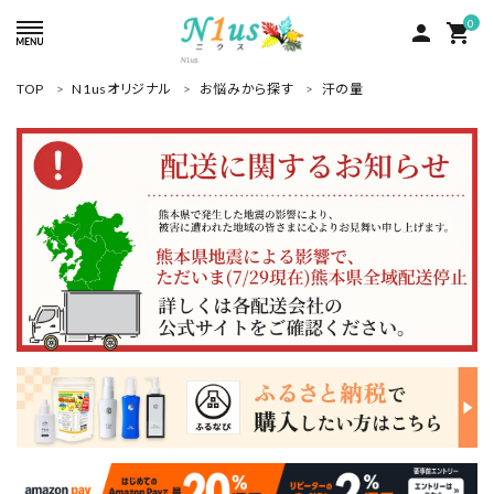
0
person
shopping_cart
TOP
N1usオリジナル
お悩みから探す
汗の量
ACCOUNT MENU
ようこそ ゲスト 様
meeting_room
person
ログイン
新規会員登録
search
人気商品
カテゴリーから探す
グループ
コンテンツ