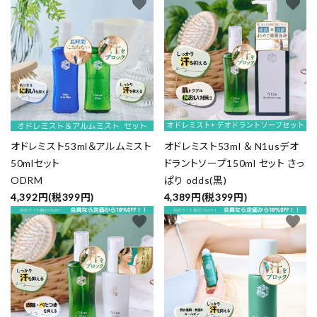
favorite
favorite
オドレミスト53ml＆アルムミスト
オドレミスト53ml ＆ N1usデオ
50mlセット
ドラントソープ150ml セット さっ
ODRM
ぱり odds(黒)
4,392円(税399円)
4,389円(税399円)
favorite
favorite