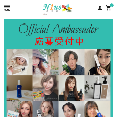
0
person
shopping_cart
ACCOUNT MENU
ようこそ ゲスト 様
meeting_room
person
ログイン
新規会員登録
search
人気商品
カテゴリーから探す
グループ
コンテンツ