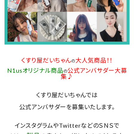
INFORMATION
くすり屋だいちゃん
大人気商品！！
の
N1usオリジナル商品
公式アンバサダー大募
の
集♪
くすり屋だいちゃんでは
公式アンバサダーを募集いたします。
インスタグラムや
TwitterなどのＳＮＳで