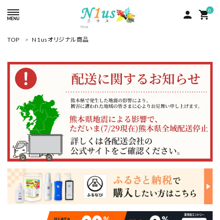
0
person
shopping_cart
TOP
N1usオリジナル商品
ACCOUNT MENU
ようこそ ゲスト 様
meeting_room
person
ログイン
新規会員登録
search
人気商品
カテゴリーから探す
グループ
コンテンツ