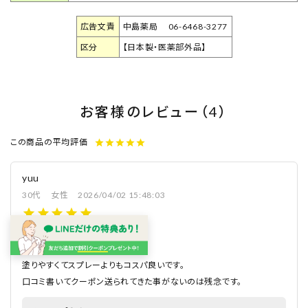
広告文責
中島薬局 06-6468-3277
区分
【日本製・医薬部外品】
お客様のレビュー（4）
この商品の平均評価
star
star
star
star
star
yuu
30代
女性
2026/04/02 15:48:03
いい
塗りやすくてスプレーよりもコスパ良いです。
口コミ書いてクーポン送られてきた事がないのは残念です。