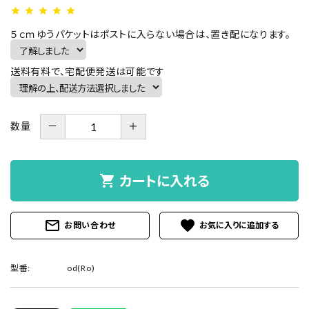
star
star
star
star
star
５ｃｍゆうパケットはポストに入らない場合は、置き配になります。
送料有料で、宅配便発送は可能です
－
＋
数量
shopping_cart
カートに入れる
mail_outline
favorite
お問い合わせ
型番:
od(Ro)