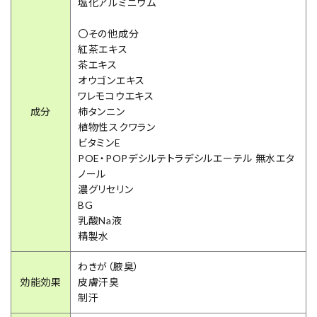
塩化アルミニウム
〇その他成分
紅茶エキス
茶エキス
オウゴンエキス
ワレモコウエキス
成分
柿タンニン
植物性スクワラン
ビタミンE
POE・POPデシルテトラデシルエーテル 無水エタ
ノール
濃グリセリン
BG
乳酸Na液
精製水
わきが（腋臭）
効能効果
皮膚汗臭
制汗