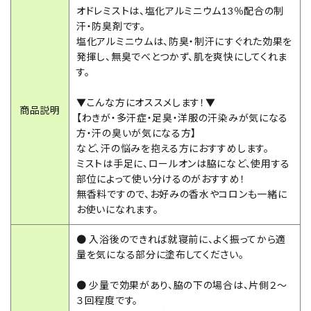
オドレミストは、塩化アルミニウム13％配合の制
汗・防臭剤です。
塩化アルミニウムは、防臭・制汗にすぐれた効果を
発揮し、無臭でべとつかず、肌を爽快にしてくれま
す。
▼こんな方にオススメします！▼
商品説明
【わきが・多汗症・足臭・洋服の汗染みが気になる
方・汗の臭いが気になる方】
など、汗の悩みを抱える方におすすめします。
ミストは手足に、ロールオンは脇になど、使用する
部位によって使い分けるのがおすすめ！
無香料ですので、お好みの香水やコロンも一緒に
お使いになれます。
● 入浴後のできれば就寝前に、よく振ってから適
量を気になる部分に塗布してください。
● 少量で効果があり、脇の下の場合は、片側２〜
３回程度です。