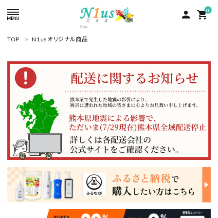
0
person
shopping_cart
TOP
N1usオリジナル商品
ACCOUNT MENU
ようこそ ゲスト 様
meeting_room
person
ログイン
新規会員登録
search
人気商品
カテゴリーから探す
グループ
コンテンツ