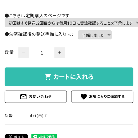
●こちらは定期購入のページです
●決済確認後の発送準備に入ります
－
＋
数量
shopping_cart
カートに入れる
mail_outline
favorite
お問い合わせ
型番:
ds1(白)-T