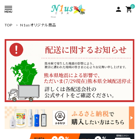
0
person
shopping_cart
TOP
N1usオリジナル商品
ACCOUNT MENU
ようこそ ゲスト 様
meeting_room
person
ログイン
新規会員登録
search
人気商品
カテゴリーから探す
グループ
コンテンツ