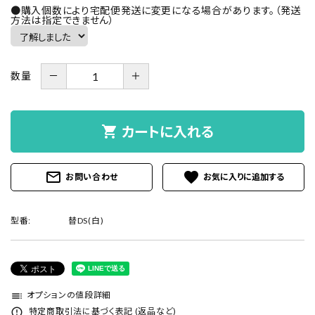
●購入個数により宅配便発送に変更になる場合があります。（発送
方法は指定できません）
－
＋
数量
shopping_cart
カートに入れる
mail_outline
favorite
お問い合わせ
型番:
替DS(白)
toc
オプションの値段詳細
error_outline
特定商取引法に基づく表記 (返品など)