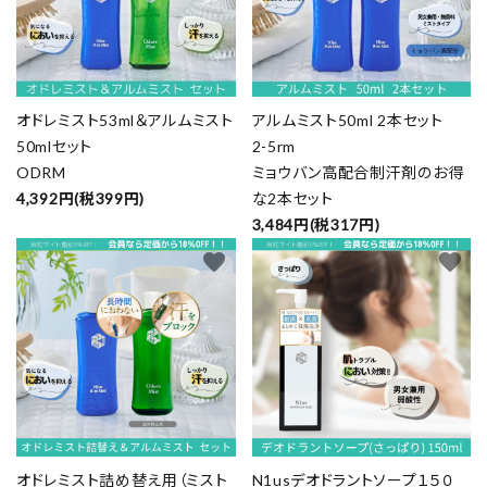
オドレミスト53ml＆アルムミスト
アルムミスト50ml 2本セット
50mlセット
2-5rm
ODRM
ミョウバン高配合制汗剤のお得
4,392円(税399円)
な2本セット
3,484円(税317円)
favorite
favorite
オドレミスト詰め替え用（ミスト
N1usデオドラントソープ１５０