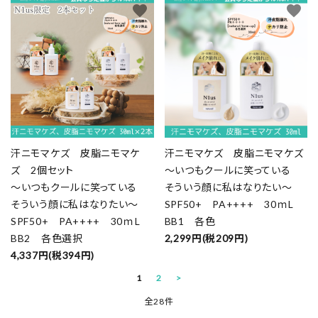
favorite
favorite
汗ニモマケズ 皮脂ニモマケ
汗ニモマケズ 皮脂ニモマケズ
ズ 2個セット
～いつもクールに笑っている
～いつもクールに笑っている
そういう顔に私はなりたい～
そういう顔に私はなりたい～
SPF50+ PA++++ 30ｍL
SPF50+ PA++++ 30ｍL
BB1 各色
BB2 各色選択
2,299円(税209円)
4,337円(税394円)
1
2
>
全28件