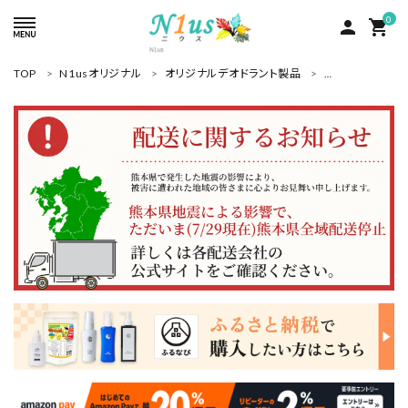
0
person
shopping_cart
TOP
N1usオリジナル
オリジナルデオドラント製品
レビュークーポ
ACCOUNT MENU
ようこそ ゲスト 様
meeting_room
person
ログイン
新規会員登録
search
人気商品
カテゴリーから探す
グループ
コンテンツ