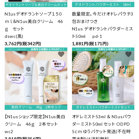
N1usデオドラントソープ１５０
数量限定。今だけオドレパウチ3
ｍｌ＆N1us美白クリーム 46
包おまけつき
ｇ セット
N1us デオドラントパウダーミス
dswc(黒)
ト50ml pd-1
3,762円(税342円)
1,881円(税171円)
favorite
favorite
【N1usショップ限定】N1us美白
オドレミスト53ml ＆ N1usパウ
クリーム 46ｇ 2本セット
ダーミスト50ml セット ODPD
wc2
5ｃｍゆうパケット発送(不在時
3,919円(税356円)
置き配)は送料無料