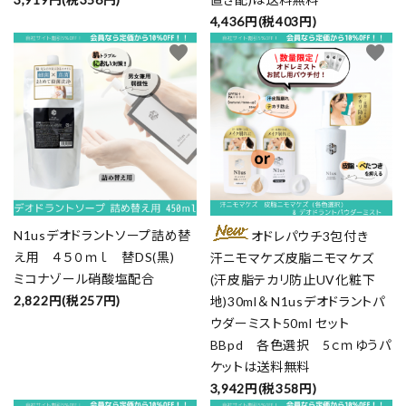
4,436円(税403円)
favorite
favorite
N1usデオドラントソープ詰め替
オドレパウチ3包付き
え用 ４５０ｍｌ 替DS(黒)
汗ニモマケズ皮脂ニモマケズ
ミコナゾール硝酸塩配合
(汗皮脂テカリ防止UV化粧下
2,822円(税257円)
地)30ml＆ N1usデオドラントパ
ウダーミスト50ml セット
BBpd 各色選択 5ｃｍゆうパ
ケットは送料無料
3,942円(税358円)