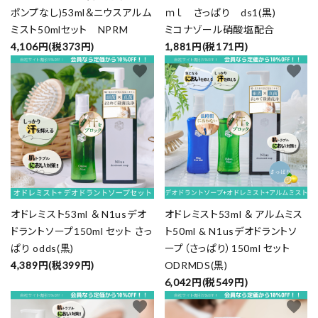
ポンプなし)53ml＆ニウスアルム
ｍｌ さっぱり ds1(黒)
ミスト50mlセット NPRM
ミコナゾール硝酸塩配合
4,106円(税373円)
1,881円(税171円)
favorite
favorite
オドレミスト53ml ＆ N1usデオ
オドレミスト53ml ＆ アルムミス
ドラントソープ150ml セット さっ
ト50ml & N1usデオドラントソ
ぱり odds(黒)
ープ（さっぱり）150ml セット
4,389円(税399円)
ODRMDS(黒)
6,042円(税549円)
favorite
favorite