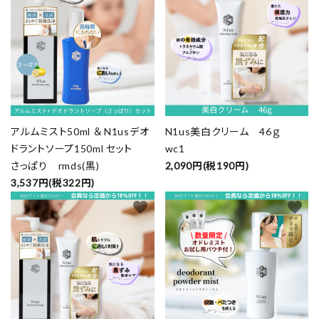
アルムミスト50ml ＆ N1usデオ
N1us美白クリーム 46ｇ
ドラントソープ150ml セット
wc1
さっぱり rmds(黒)
2,090円(税190円)
3,537円(税322円)
favorite
favorite