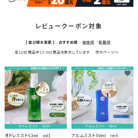
INFORMATION
レビュークーポン対象
[ 並び順を変更 ]
-
おすすめ順
-
価格順
-
新着順
全 [28] 商品中 [1-20] 商品を表示しています
次のページへ
favorite
favorite
オドレミスト53ml od1
アルムミスト50ml rm5