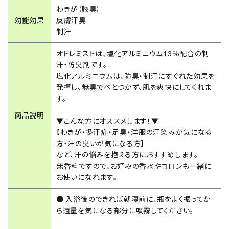
わきが（腋臭）
効能効果
皮膚汗臭
制汗
オドレミストは、塩化アルミニウム13％配合の制
汗・防臭剤です。
塩化アルミニウムは、防臭・制汗にすぐれた効果を
発揮し、無臭でべとつかず、肌を爽快にしてくれま
す。
商品説明
▼こんな方にオススメします！▼
【わきが・多汗症・足臭・洋服の汗染みが気になる
方・汗の臭いが気になる方】
など、汗の悩みを抱える方におすすめします。
無香料ですので、お好みの香水やコロンも一緒に
お使いになれます。
● 入浴後のできれば就寝前に、瓶をよく振ってか
ら適量を気になる部分に噴霧してください。