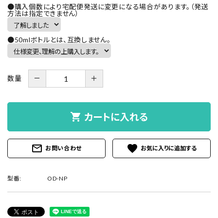
●購入個数により宅配便発送に変更になる場合があります。（発送
方法は指定できません）
●50mlボトルとは、互換しません。
－
＋
数量
shopping_cart
カートに入れる
mail_outline
favorite
お問い合わせ
型番:
OD-NP