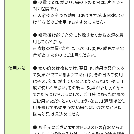
● 少量で効果があり、脇の下の場合は、片側２～
３回程度です。
※入浴後以外でも効果はありますが、朝のお出か
け前などのご使用はおすすめしません。
● 噴霧後は必ず充分に乾燥させてから衣類を着
用してください。
※衣類の材質・染料によっては、変色・脱色する場
合がありますのでご注意ください。
使用方法
● 使い始めは夜につけ、翌日は、効果の具合をみ
て効果がでているようであれば、その日のご使用
は控え、効果 が出ていないようであれば、夜に再
度お使いください。その後は、効果が少し弱くなっ
てきたらつけるようにして、 ご自分にあった間隔で
ご使用いただくとよいでしょう。なお、１週間ほど使
用を続けても効果がない場合は、 残念ながら以
後も効果は見込めません。
● お手元にございますオドレミストの容器からミ
ストポンプ部分を取り外し、フタを取った詰め替え