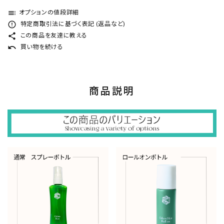
toc
オプションの値段詳細
error_outline
特定商取引法に基づく表記 (返品など)
share
この商品を友達に教える
undo
買い物を続ける
商品説明