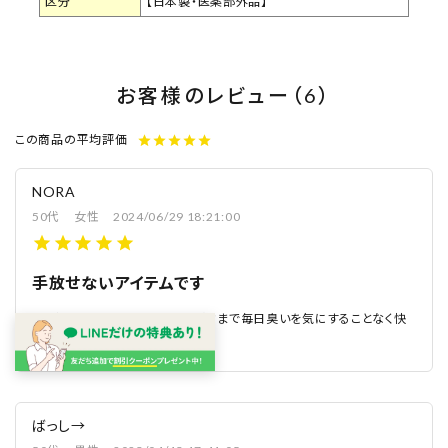
区分
【日本製・医薬部外品】
お客様のレビュー（6）
この商品の平均評価
star
star
star
star
star
NORA
50代
女性
2024/06/29 18:21:00
手放せないアイテムです
もう何年も愛用してます。おかげさまで毎日臭いを気にすることなく快
適に過ごせてることに感謝です★
ばっし→