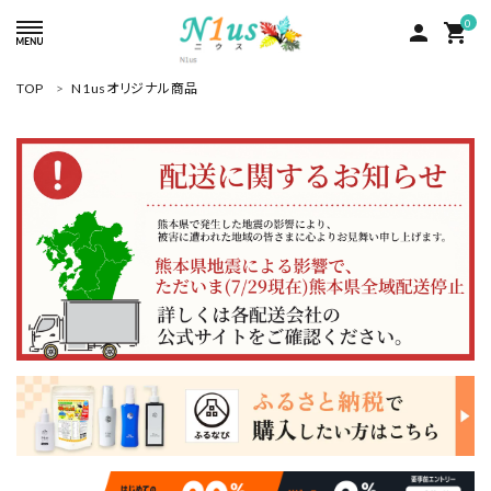
0
person
shopping_cart
TOP
N1usオリジナル商品
ACCOUNT MENU
ようこそ ゲスト 様
meeting_room
person
ログイン
新規会員登録
search
人気商品
カテゴリーから探す
グループ
コンテンツ