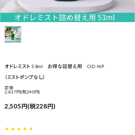
オドレミスト 53ml お得な詰替え用 OD-NP
（ミストポンプなし）
定価
2,637円(税240円)
2,505円(税228円)
star
star
star
star
star