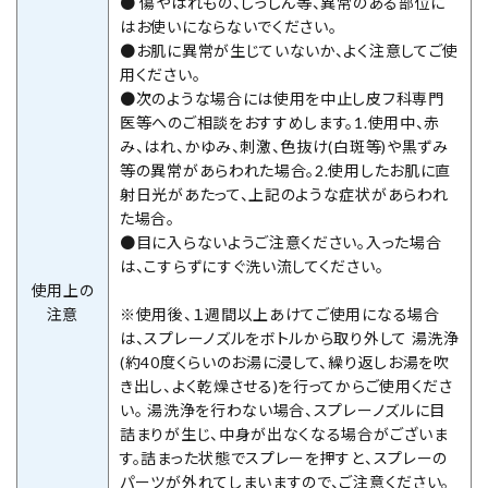
● 傷やはれもの、しっしん等、異常のある部位に
はお使いにならないでください。
●お肌に異常が生じていないか、よく注意してご使
用ください。
●次のような場合には使用を中止し皮フ科専門
医等へのご相談をおすすめします。1.使用中、赤
み、はれ、かゆみ、刺激、色抜け(白斑等)や黒ずみ
等の異常があらわれた場合。2.使用したお肌に直
射日光があたって、上記のような症状があらわれ
た場合。
●目に入らないようご注意ください。入った場合
は、こすらずにすぐ洗い流してください。
使用上の
注意
※使用後、１週間以上あけてご使用になる場合
は、スプレーノズルをボトルから取り外して 湯洗浄
(約40度くらいのお湯に浸して、繰り返しお湯を吹
き出し、よく乾燥させる)を行ってからご使用くださ
い。 湯洗浄を行わない場合、スプレーノズルに目
詰まりが生じ、中身が出なくなる場合がございま
す。詰まった状態でスプレーを押すと、スプレーの
パーツが外れてしまいますので、ご注意ください。