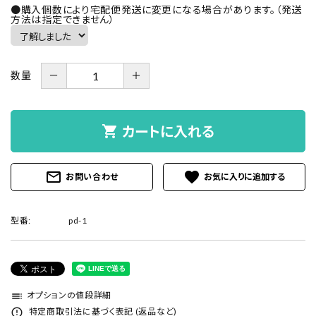
●購入個数により宅配便発送に変更になる場合があります。（発送
方法は指定できません）
－
＋
数量
shopping_cart
カートに入れる
mail_outline
favorite
お問い合わせ
型番:
pd-1
toc
オプションの値段詳細
error_outline
特定商取引法に基づく表記 (返品など)