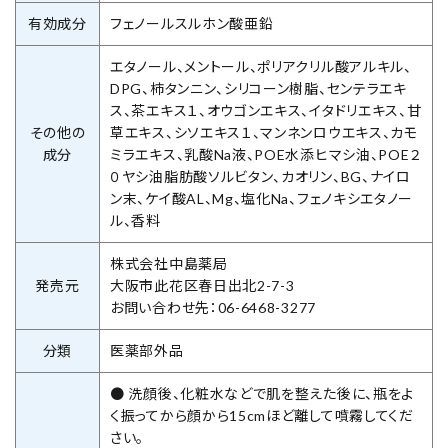
有効成分
フェノールスルホン酸亜鉛
エタノール、メントール、ポリアクリル酸アルキル、
DPG、柿タンニン、シリコーン樹脂、センテラエキ
ス、茶エキス１、オウゴンエキス、イタドリエキス、甘
その他の
草エキス、シソエキス１、マンネンロウエキス、カモ
成分
ミラエキス、乳酸Na液、POE水添ヒマシ油、POE２
０ヤシ油脂肪酸ソルビタン、カオリン、BG、ナイロ
ン末、ケイ酸AL、Mg、塩化Na、フェノキシエタノー
ル、香料
株式会社中島薬局
発売元
大阪市此花区春日出北2-7-3
お問い合わせ先：06-6468-3277
分類
医薬部外品
● 洗顔後、化粧水などで肌を整えた後に、瓶をよ
く振ってから顔から15cmほど離して噴霧してくだ
さい。