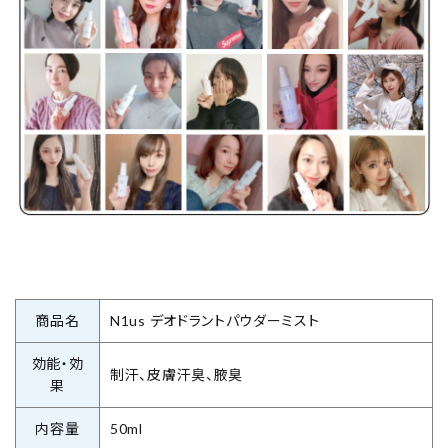
商品名
N1us デオドラントパウダーミスト
効能・効
制汗、皮膚汗臭、腋臭
果
内容量
50ml