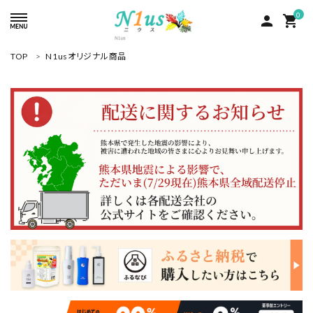
0
person
shopping_cart
TOP
N1usオリジナル商品
ACCOUNT MENU
ようこそ ゲスト 様
meeting_room
person
ログイン
新規会員登録
search
人気商品
カテゴリーから探す
グループ
コンテンツ