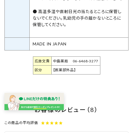
● 高温多湿や直射日光の当たるところに保管し
ないでください。乳幼児の手の届かないところに
保管してください。
MADE IN JAPAN
広告文責
中島薬局 06-6468-3277
区分
【医薬部外品】
お客様のレビュー（8）
この商品の平均評価
star
star
star
star
star