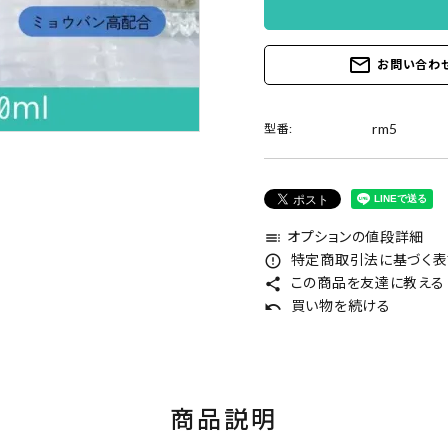
mail_outline
お問い合わ
rm5
型番:
オプションの値段詳細
toc
特定商取引法に基づく表記
error_outline
この商品を友達に教える
share
買い物を続ける
undo
商品説明