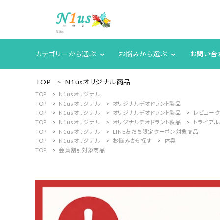
カテゴリーから選ぶ
お悩みから選ぶ
お問い合
ACCOUNT MENU
TOP
N1usオリジナル商品
ようこそ ゲスト 様
TOP
N1usオリジナル
TOP
N1usオリジナル
オリジナルデオドラント製品
TOP
N1usオリジナル
オリジナルデオドラント製品
レビュー
meeting_room
person
ログイン
新規会員登録
TOP
N1usオリジナル
オリジナルデオドラント製品
トライア
TOP
N1usオリジナル
LINE友だち限定クーポン対象商品
search
TOP
N1usオリジナル
お悩みから探す
体臭
TOP
会員割引対象商品
人気商品
カテゴリーから探す
グループ