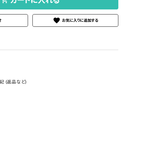
shopping_cart
favorite
せ
 (返品など)