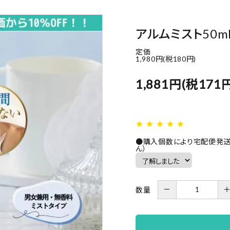
アルムミスト50m
定価
1,980円(税180円)
1,881円(税171
star
star
star
star
star
●購入個数により宅配便発送
ん）
－
数量