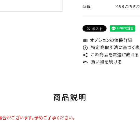
49872992
型番:
オプションの値段詳細
toc
特定商取引法に基づく表記
error_outline
この商品を友達に教える
share
買い物を続ける
undo
商品説明
合がございます。予めご了承ください。