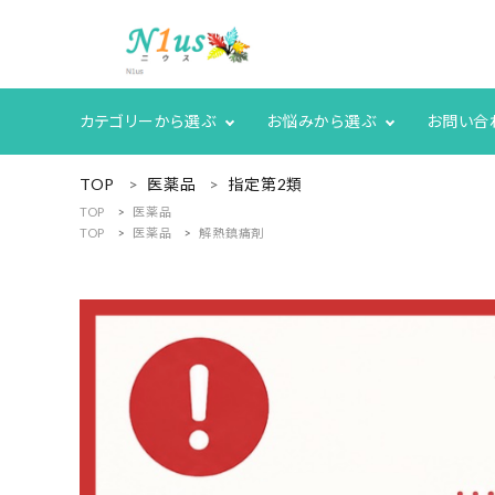
カテゴリーから選ぶ
お悩みから選ぶ
お問い合
ACCOUNT MENU
TOP
医薬品
指定第2類
ようこそ ゲスト 様
TOP
医薬品
TOP
医薬品
解熱鎮痛剤
meeting_room
person
ログイン
新規会員登録
search
人気商品
カテゴリーから探す
グループ