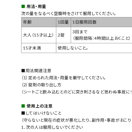
■
用法・用量
次の量をなるべく空腹時をさけて服用してください。
年齢
1回量
1日服用回数
3回まで
大人（15才以上）
2錠
（服用間隔：4時間以上おくこと）
15才未満
使用しないこと。
■用法関連注意
（1）定められた用法・用量を厳守してください。
（2）錠剤の取り出し方
（シートごと飲み込むとのどに突き刺さるなど思わぬ事故につ
■
使用上の注意
■してはいけないこと
（守らないと現在の症状が悪化したり、副作用・事故がおこり
1．次の人は服用しないでください