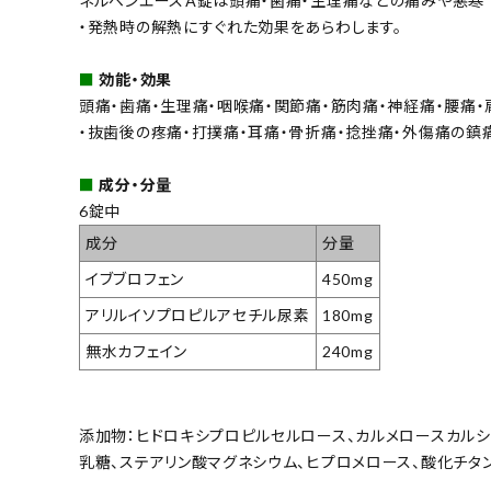
ネルベンエースＡ錠は頭痛・歯痛・生理痛などの痛みや悪寒
・発熱時の解熱にすぐれた効果をあらわします。
■
効能・効果
頭痛・歯痛・生理痛・咽喉痛・関節痛・筋肉痛・神経痛・腰痛・
・抜歯後の疼痛・打撲痛・耳痛・骨折痛・捻挫痛・外傷痛の鎮
■
成分・分量
6錠中
成分
分量
イブブロフェン
450mg
アリルイソプロピルアセチル尿素
180mg
無水カフェイン
240mg
添加物：ヒドロキシプロピルセルロース、カルメロースカルシウム
乳糖、ステアリン酸マグネシウム、ヒプロメロース、酸化チタ