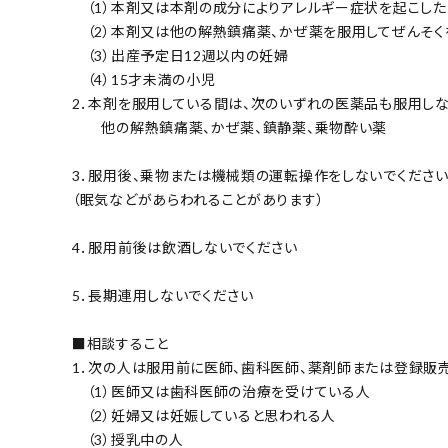
（1）本剤又は本剤の成分によりアレルギー症状を起こした
（2）本剤又は他の解熱鎮痛薬、かぜ薬を服用してぜんそく
（3）出産予定日12週以内の妊婦
（4）15才未満の小児
2．本剤を服用している間は、次のいずれの医薬品も服用し
他の解熱鎮痛薬、かぜ薬、鎮静薬、乗物酔い薬
3．服用後、乗物または機械類の運転操作をしないでくださ
（眠気などがあらわれることがあります）
4．服用前後は飲酒しないでください
5．長期連用しないでください
■相談すること
1．次の人は服用前に医師、歯科医師、薬剤師または登録販
（1）医師又は歯科医師の治療を受けている人
（2）妊婦又は妊娠していると思われる人
（3）授乳中の人