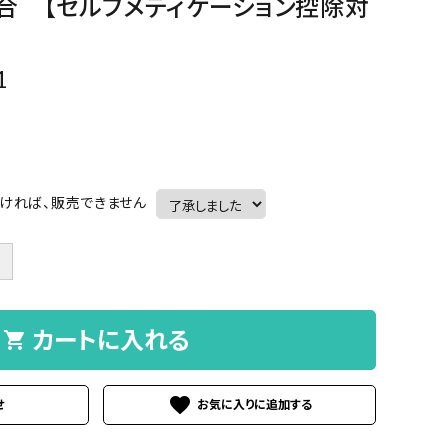
合 【セルフメディケーション控除対
1
ければ、販売できません
＋
カートに入れる
shopping_cart
favorite
せ