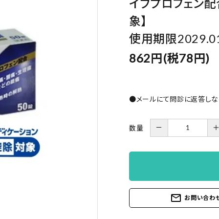
イブプロフェン配
象】
使用期限2029.0
862円(税78円)
●メールにて問診に返答しな
－
数量
mail_outline
お問い合わ