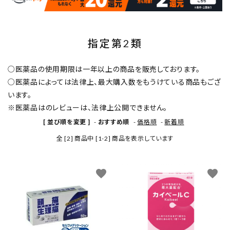
INFORMATION
指定第2類
○医薬品の使用期限は一年以上の商品を販売しております。
○医薬品によっては法律上、最大購入数をもうけている商品もござ
います。
※医薬品はのレビューは、法律上公開できません。
[ 並び順を変更 ]
-
おすすめ順
-
価格順
-
新着順
全 [2] 商品中 [1-2] 商品を表示しています
favorite
favorite