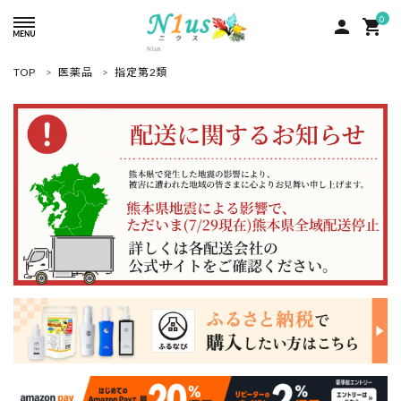
0
person
shopping_cart
TOP
医薬品
指定第2類
ACCOUNT MENU
ようこそ ゲスト 様
meeting_room
person
ログイン
新規会員登録
search
人気商品
カテゴリーから探す
グループ
コンテンツ