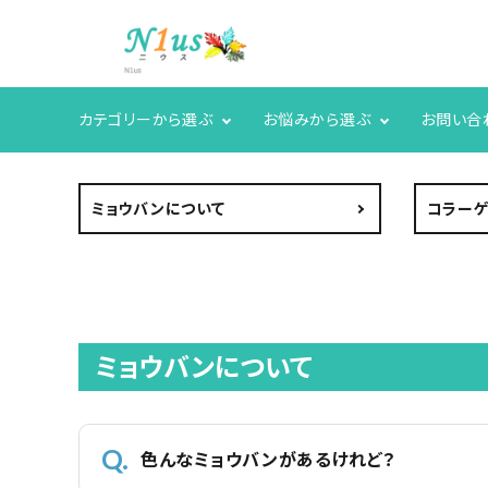
カテゴリーから選ぶ
お悩みから選ぶ
お問い合
ACCOUNT MENU
ようこそ ゲスト 様
ミョウバンについて
コラーゲ
meeting_room
person
ログイン
新規会員登録
search
ミョウバンについて
人気商品
カテゴリーから探す
色んなミョウバンがあるけれど？
グループ