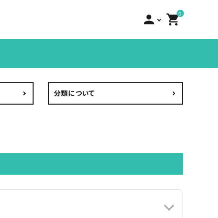
0
person
shopping_cart
分類について