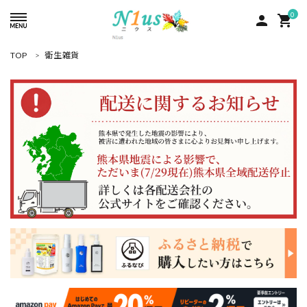
0
person
shopping_cart
TOP
衛生雑貨
ACCOUNT MENU
ようこそ ゲスト 様
meeting_room
person
ログイン
新規会員登録
search
人気商品
カテゴリーから探す
グループ
コンテンツ