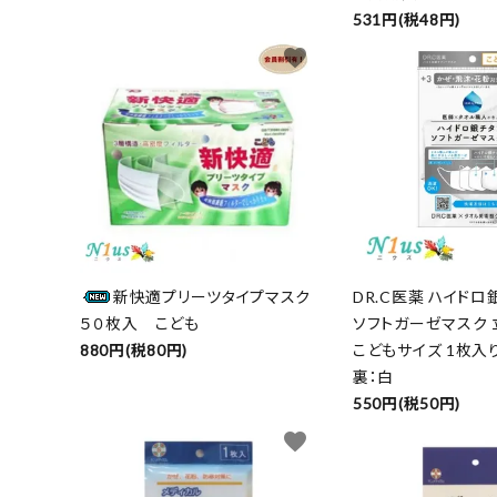
531円(税48円)
favorite
新快適プリーツタイプマスク
DR.C医薬 ハイドロ
５０枚入 こども
ソフトガーゼマスク 
880円(税80円)
こどもサイズ 1枚
裏：白
550円(税50円)
favorite