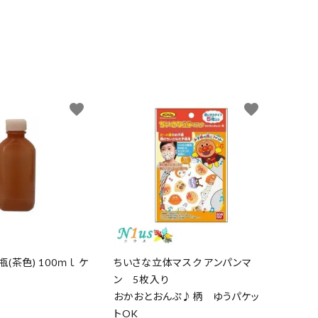
favorite
favorite
(茶色) 100ｍｌ ケ
ちいさな立体マスク アンパンマ
ン 5枚入り
おかおとおんぷ♪柄 ゆうパケッ
トOK