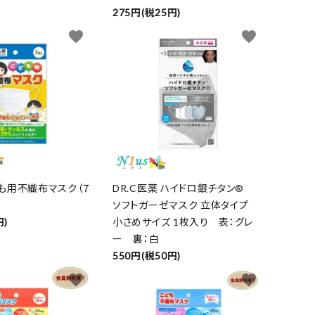
275円(税25円)
favorite
favorite
も用不織布マスク（７
DR.C医薬 ハイドロ銀チタン®
ソフトガーゼマスク 立体タイプ
円)
小さめサイズ 1枚入り 表：グレ
ー 裏：白
550円(税50円)
favorite
favorite