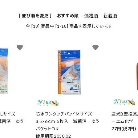
[ 並び順を変更 ]
-
おすすめ順
-
価格順
-
新着順
全 [18] 商品中 [1-18] 商品を表示しています
favorite
favorite
Ｌサイズ
防水ワンタッチパッドMサイズ
遮光B型投薬瓶
 滅菌済 ゆう
3.5×6ｃｍ 5枚入 滅菌済 ゆう
ーエム化学
パケットOK
77円(税7円)
使用期限2030.02