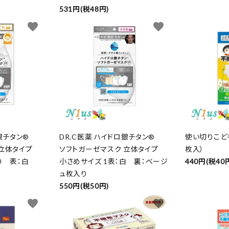
531円(税48円)
favorite
favorite
銀チタン®
DR.C医薬 ハイドロ銀チタン®
使い切りこど
立体タイプ
ソフトガーゼマスク 立体タイプ
枚入）
入り 表：白
小さめサイズ 1表：白 裏：ベージ
440円(税40
ュ枚入り
550円(税50円)
favorite
favorite