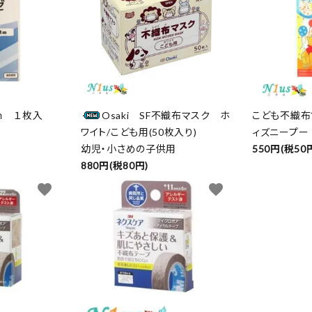
ｍ １枚入
Osaki SF不織布マスク ホ
こども不織布
ワイト/こども用(50枚入り)
ィズニープー
幼児・小さめの子供用
550円(税50
880円(税80円)
favorite
favorite