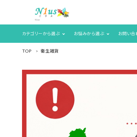
カテゴリーから選ぶ
お悩みから選ぶ
お問い合
ACCOUNT MENU
TOP
衛生雑貨
ようこそ ゲスト 様
meeting_room
person
ログイン
新規会員登録
search
人気商品
カテゴリーから探す
グループ