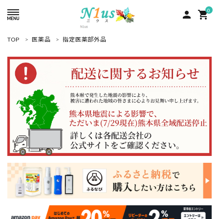
0
person
shopping_cart
TOP
医薬品
指定医薬部外品
ACCOUNT MENU
ようこそ ゲスト 様
meeting_room
person
ログイン
新規会員登録
search
人気商品
カテゴリーから探す
グループ
コンテンツ