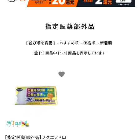
INFORMATION
指定医薬部外品
[ 並び順を変更 ]
-
おすすめ順
-
価格順
-
新着順
全 [1] 商品中 [1-1] 商品を表示しています
favorite
【指定医薬部外品】フクエフドロ